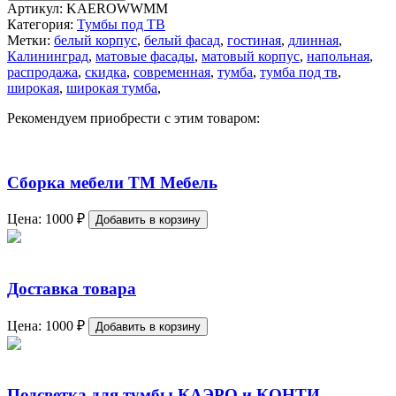
Артикул:
KAEROWWMM
Категория:
Тумбы под ТВ
Метки:
белый корпус
,
белый фасад
,
гостиная
,
длинная
,
Калининград
,
матовые фасады
,
матовый корпус
,
напольная
,
распродажа
,
скидка
,
современная
,
тумба
,
тумба под тв
,
широкая
,
широкая тумба
,
Рекомендуем приобрести с этим товаром:
Сборка мебели ТМ Мебель
Цена:
1000
₽
Добавить в корзину
Доставка товара
Цена:
1000
₽
Добавить в корзину
Подсветка для тумбы КАЭРО и КОНТИ