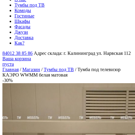
Тумбы под ТВ
Комоды
Гостиные
Шкафы
Фасады
Джузи
Доставка
Как?
84012 38 85 86
Адрес склада: г. Калининград ул. Нарвская 112
Ваша корзина
пуста
Главная
/
Магазин
/
Тумбы под ТВ
/ Тумба под телевизор
КАЭРО WWMM белая матовая
-30%