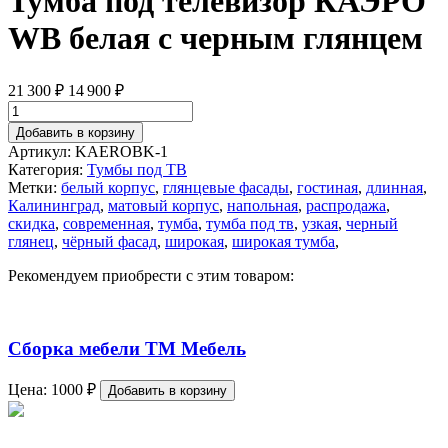
Тумба под телевизор КАЭРО
WB белая с черным глянцем
21 300
₽
14 900
₽
Добавить в корзину
Артикул:
KAEROBK-1
Категория:
Тумбы под ТВ
Метки:
белый корпус
,
глянцевые фасады
,
гостиная
,
длинная
,
Калининград
,
матовый корпус
,
напольная
,
распродажа
,
скидка
,
современная
,
тумба
,
тумба под тв
,
узкая
,
черный
глянец
,
чёрный фасад
,
широкая
,
широкая тумба
,
Рекомендуем приобрести с этим товаром:
Сборка мебели ТМ Мебель
Цена:
1000
₽
Добавить в корзину