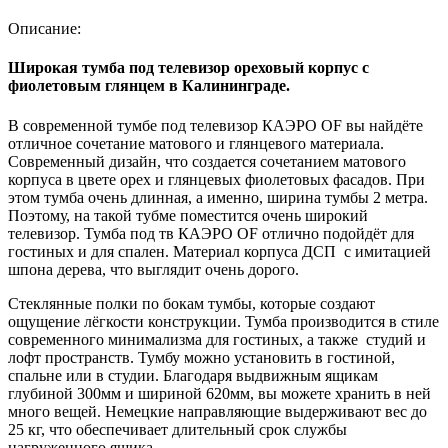
Описание:
Широкая тумба под телевизор ореховый корпус с
фиолетовым глянцем в Калининграде.
В современной тумбе под телевизор КАЭРО OF вы найдёте
отличное сочетание матового и глянцевого материала.
Современный дизайн, что создается сочетанием матового
корпуса в цвете орех и глянцевых фиолетовых фасадов. При
этом тумба очень длинная, а именно, ширина тумбы 2 метра.
Поэтому, на такой тубме поместится очень широкий
телевизор. Тумба под тв КАЭРО OF отлично подойдёт для
гостиных и для спален. Материал корпуса ДСП с имитацией
шпона дерева, что выглядит очень дорого.
Стеклянные полки по бокам тумбы, которые создают
ощущение лёгкости конструкции. Тумба производится в стиле
современного минимализма для гостиных, а также студий и
лофт пространств. Тумбу можно установить в гостиной,
спальне или в студии. Благодаря выдвижным ящикам
глубиной 300мм и шириной 620мм, вы можете хранить в ней
много вещей. Немецкие направляющие выдерживают вес до
25 кг, что обеспечивает длительный срок службы
нагруженного ящика.