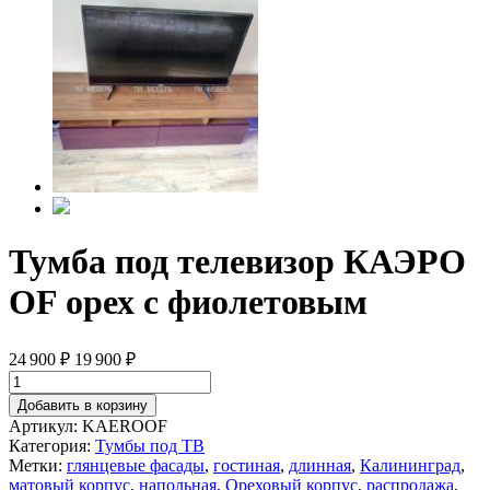
Тумба под телевизор КАЭРО
OF орех с фиолетовым
24 900
₽
19 900
₽
Добавить в корзину
Артикул:
KAEROOF
Категория:
Тумбы под ТВ
Метки:
глянцевые фасады
,
гостиная
,
длинная
,
Калининград
,
матовый корпус
,
напольная
,
Ореховый корпус
,
распродажа
,