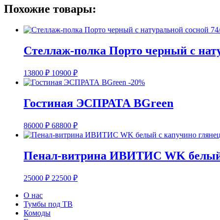
Похожие товары:
Стеллаж-полка Порто черный с нату
13800
₽
10900
₽
-20%
Гостиная ЭСПРАТА BGreen
86000
₽
68800
₽
Пенал-витрина ИВИТИС WK белый 
25000
₽
22500
₽
О нас
Тумбы под ТВ
Комоды