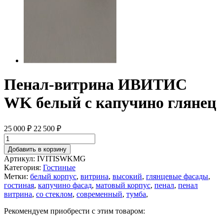
Пенал-витрина ИВИТИС
WK белый с капучино глянец
25 000
₽
22 500
₽
Добавить в корзину
Артикул:
IVITISWKMG
Категория:
Гостиные
Метки:
белый корпус
,
витрина
,
высокий
,
глянцевые фасады
,
гостиная
,
капучино фасад
,
матовый корпус
,
пенал
,
пенал
витрина
,
со стеклом
,
современный
,
тумба
,
Рекомендуем приобрести с этим товаром: