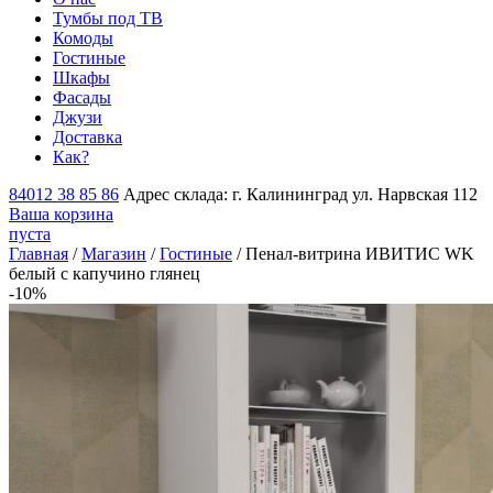
Тумбы под ТВ
Комоды
Гостиные
Шкафы
Фасады
Джузи
Доставка
Как?
84012 38 85 86
Адрес склада: г. Калининград ул. Нарвская 112
Ваша корзина
пуста
Главная
/
Магазин
/
Гостиные
/ Пенал-витрина ИВИТИС WK
белый с капучино глянец
-10%