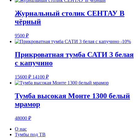
Журнальный столик СЕНТАУ B
чёрный
9500
₽
-10%
Прикроватная тумба САТИ 3 белая
с капучино
15600
₽
14100
₽
Тумба высокая Монте 1300 белый
мрамор
48000
₽
О нас
Тумбы под ТВ